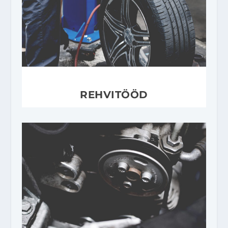
REHVITÖÖD