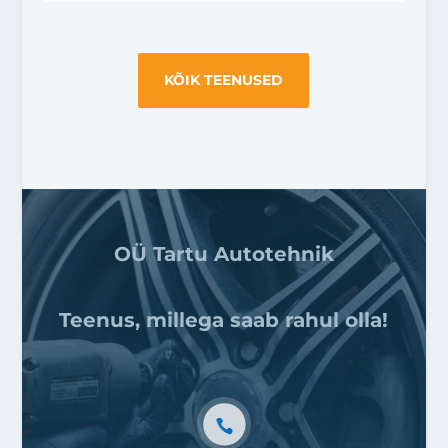
KÕIK TEENUSED
OÜ Tartu Autotehnik
Teenus, millega saab rahul olla!