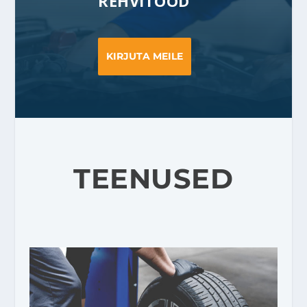
REHVITÖÖD
KIRJUTA MEILE
TEENUSED